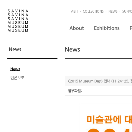
·
·
·
VISIT
COLLECTIONS
NEWS
SUPP
News
News
News
언론보도
<2015 Museum Day> 안내 (11.24~25
첨부파일: