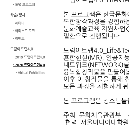
- 특별 프로그램
본 프로그램은 한국문화
학술/행사
복합창작과정을 경험하는
- 세미나
문화예술교육 지원사업<
- 아티스트 토크
일환으로 진행됩니다.
- 이벤트
드림아트랩4.0
드림아트랩4.0_Life&T
혼합현실(MR), 인공지능(
- 2019 드림아트랩4.0
네트워크(NETWORK)
- 2020 드림아트랩4.0
융복합창작물을 만들어
- Virtual Exhibition
이후 이 창작물을 통해 
모든 과정을 체험하게 됩
본 프로그램은 청소년들
주최 문화체육관광부
협력 서울미디어대학원